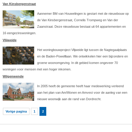
Van Kinsbergenstraat
Aannemer BM van Houwelingen is gestart met de nieuwbouw op
de Van Kinsbergenstraat, Cornelis Trompweg en Van der
Zaanstraat. Deze nieuwbouw bestaat uit 64 appartementen en
16 eengezinswoningen.
Vlijweide
Het woningbouwproject Vlijweide ligt tussen de Nagtegaalplaats
en de Baden-Powelllaan. We ontwikkelen hier een bijzondere en
groene woonomgeving. In dit gebied komen ongeveer 70
woningen voor mensen met een hoger inkomen.
Wilgenwende
In 2005 heeft de gemeente heeft haar medewerking verleend
aan het plan van Am/Wonen en Amvest voor de aanleg van een
nieuwe woonwijk aan de rand van Dordrecht.
Vorige pagina
1
2