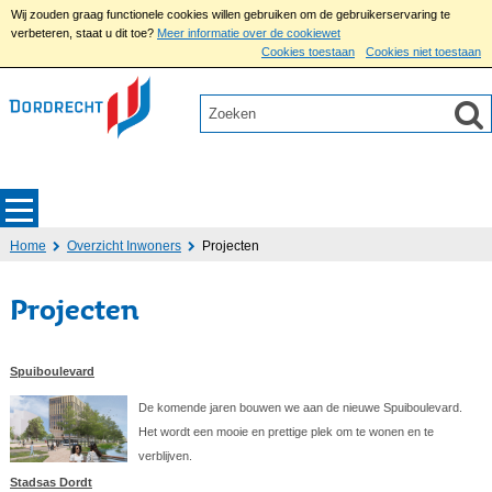
Wij zouden graag functionele cookies willen gebruiken om de gebruikerservaring te
verbeteren, staat u dit toe?
Meer informatie over de cookiewet
Cookies toestaan
Cookies niet toestaan
Home
Overzicht Inwoners
Projecten
Projecten
Spuiboulevard
De komende jaren bouwen we aan de nieuwe Spuiboulevard.
Het wordt een mooie en prettige plek om te wonen en te
verblijven.
Stadsas Dordt