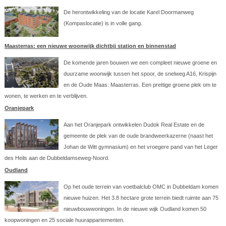
De herontwikkeling van de locatie Karel Doormanweg
(Kompaslocatie) is in volle gang.
Maasterras: een nieuwe woonwijk dichtbij station en binnenstad
De komende jaren bouwen we een compleet nieuwe groene en
duurzame woonwijk tussen het spoor, de snelweg A16, Krispijn
en de Oude Maas: Maasterras. Een prettige groene plek om te
wonen, te werken en te verblijven.
Oranjepark
Aan het Oranjepark ontwikkelen Dudok Real Estate en de
gemeente de plek van de oude brandweerkazerne (naast het
Johan de Witt gymnasium) en het vroegere pand van het Leger
des Heils aan de Dubbeldamseweg-Noord.
Oudland
Op het oude terrein van voetbalclub OMC in Dubbeldam komen
nieuwe huizen. Het 3.8 hectare grote terrein biedt ruimte aan 75
nieuwbouwwoningen. In de nieuwe wijk Oudland komen 50
koopwoningen en 25 sociale huurappartementen.