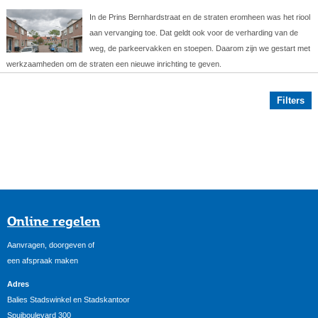
In de Prins Bernhardstraat en de straten eromheen was het riool
aan vervanging toe. Dat geldt ook voor de verharding van de
weg, de parkeervakken en stoepen. Daarom zijn we gestart met
werkzaamheden om de straten een nieuwe inrichting te geven.
Filters
Online regelen
Aanvragen, doorgeven of
een afspraak maken
Adres
Balies Stadswinkel en Stadskantoor
Spuiboulevard 300