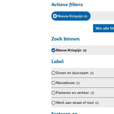
Actieve filters
Nieuw-Krispijn
(4
)
Zoek binnen
Nieuw-Krispijn
(4
)
Label
Groen en duurzaam
(2
)
Nieuwbouw
(1
)
Parkeren en verkeer
(2
)
Werk aan straat of riool
(2
)
Sorteren op