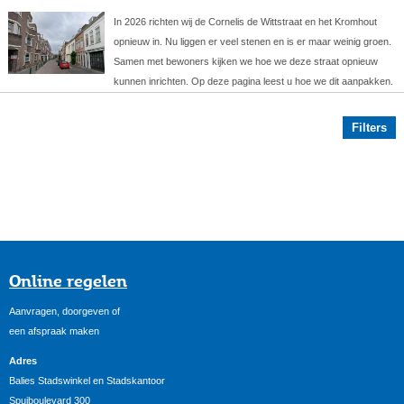
In 2026 richten wij de Cornelis de Wittstraat en het Kromhout
opnieuw in. Nu liggen er veel stenen en is er maar weinig groen.
Samen met bewoners kijken we hoe we deze straat opnieuw
kunnen inrichten. Op deze pagina leest u hoe we dit aanpakken.
Filters
Online regelen
Aanvragen, doorgeven of
een afspraak maken
Adres
Balies Stadswinkel en Stadskantoor
Spuiboulevard 300