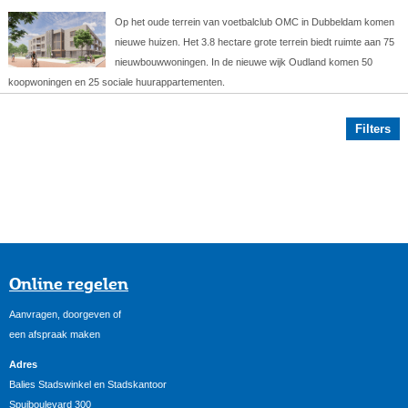
Op het oude terrein van voetbalclub OMC in Dubbeldam komen
nieuwe huizen. Het 3.8 hectare grote terrein biedt ruimte aan 75
nieuwbouwwoningen. In de nieuwe wijk Oudland komen 50
koopwoningen en 25 sociale huurappartementen.
Filters
Online regelen
Aanvragen, doorgeven of
een afspraak maken
Adres
Balies Stadswinkel en Stadskantoor
Spuiboulevard 300