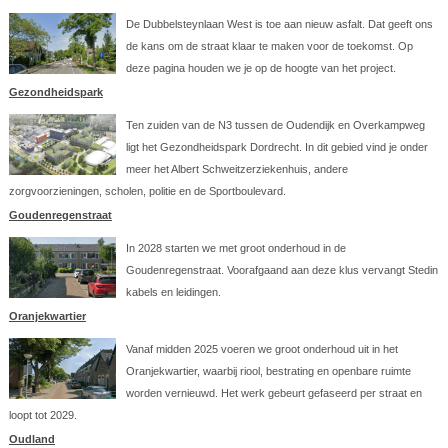
De Dubbelsteynlaan West is toe aan nieuw asfalt. Dat geeft ons
de kans om de straat klaar te maken voor de toekomst. Op
deze pagina houden we je op de hoogte van het project.
Gezondheidspark
Ten zuiden van de N3 tussen de Oudendijk en Overkampweg
ligt het Gezondheidspark Dordrecht. In dit gebied vind je onder
meer het Albert Schweitzerziekenhuis, andere
zorgvoorzieningen, scholen, politie en de Sportboulevard.
Goudenregenstraat
In 2028 starten we met groot onderhoud in de
Goudenregenstraat. Voorafgaand aan deze klus vervangt Stedin
kabels en leidingen.
Oranjekwartier
Vanaf midden 2025 voeren we groot onderhoud uit in het
Oranjekwartier, waarbij riool, bestrating en openbare ruimte
worden vernieuwd. Het werk gebeurt gefaseerd per straat en
loopt tot 2029.
Oudland