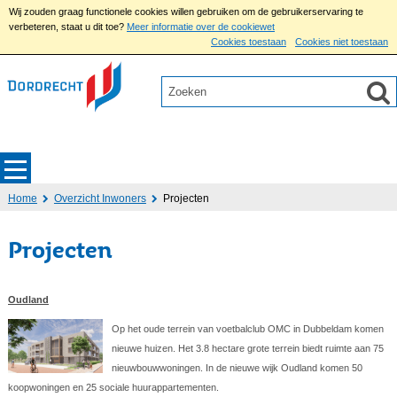
Wij zouden graag functionele cookies willen gebruiken om de gebruikerservaring te
verbeteren, staat u dit toe?
Meer informatie over de cookiewet
Cookies toestaan
Cookies niet toestaan
Home
Overzicht Inwoners
Projecten
Projecten
Oudland
Op het oude terrein van voetbalclub OMC in Dubbeldam komen
nieuwe huizen. Het 3.8 hectare grote terrein biedt ruimte aan 75
nieuwbouwwoningen. In de nieuwe wijk Oudland komen 50
koopwoningen en 25 sociale huurappartementen.