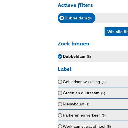
Actieve filters
Dubbeldam
(8
)
Zoek binnen
Dubbeldam
(8
)
Label
Gebiedsontwikkeling
(1
)
Groen en duurzaam
(5
)
Nieuwbouw
(1
)
Parkeren en verkeer
(6
)
Werk aan straat of riool
(5
)