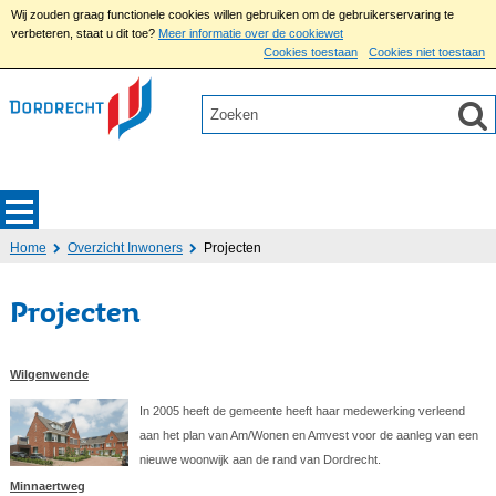
Wij zouden graag functionele cookies willen gebruiken om de gebruikerservaring te
verbeteren, staat u dit toe?
Meer informatie over de cookiewet
Cookies toestaan
Cookies niet toestaan
Home
Overzicht Inwoners
Projecten
Projecten
Wilgenwende
In 2005 heeft de gemeente heeft haar medewerking verleend
aan het plan van Am/Wonen en Amvest voor de aanleg van een
nieuwe woonwijk aan de rand van Dordrecht.
Minnaertweg