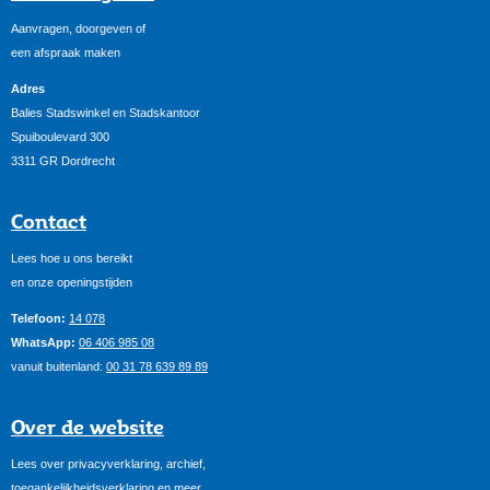
Aanvragen, doorgeven of
een afspraak maken
Adres
Balies Stadswinkel en Stadskantoor
Spuiboulevard 300
3311 GR Dordrecht
Contact
Lees hoe u ons bereikt
en onze openingstijden
Telefoon:
14 078
WhatsApp:
06 406 985 08
vanuit buitenland:
00 31 78 639 89 89
Over de website
Lees over privacyverklaring, archief,
toegankelijkheidsverklaring en meer