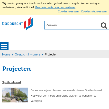
Wij zouden graag functionele cookies willen gebruiken om de gebruikerservaring te
verbeteren, staat u dit toe?
Meer informatie over de cookiewet
Cookies toestaan
Cookies niet toestaan
Home
Overzicht Inwoners
Projecten
Projecten
Spuiboulevard
De komende jaren bouwen we aan de nieuwe Spuiboulevard.
Het wordt een mooie en prettige plek om te wonen en te
verblijven.