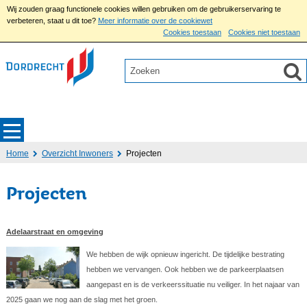
Wij zouden graag functionele cookies willen gebruiken om de gebruikerservaring te
verbeteren, staat u dit toe?
Meer informatie over de cookiewet
Cookies toestaan
Cookies niet toestaan
Home
Overzicht Inwoners
Projecten
Projecten
Adelaarstraat en omgeving
We hebben de wijk opnieuw ingericht. De tijdelijke bestrating
hebben we vervangen. Ook hebben we de parkeerplaatsen
aangepast en is de verkeerssituatie nu veiliger. In het najaar van
2025 gaan we nog aan de slag met het groen.