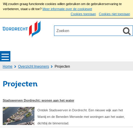
Wij zouden graag functionele cookies willen gebruiken om de gebruikerservaring te
verbeteren, staat u dit toe?
Meer informatie over de cookiewet
Cookies toestaan
Cookies niet toestaan
Home
Overzicht Inwoners
Projecten
Projecten
Stadswerven Dordrecht: wonen aan het water
Ontdek Stadswerven in Dordrecht. Een nieuwe wijk aan het
Wantij en de Beneden Merwede met woningen aan het water,
dichtbij de binnenstad.