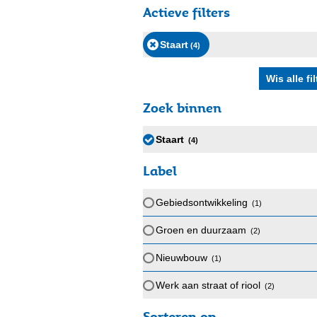
Actieve filters
Staart
(4
)
Zoek binnen
Staart
(4
)
Label
Gebiedsontwikkeling
(1
)
Groen en duurzaam
(2
)
Nieuwbouw
(1
)
Werk aan straat of riool
(2
)
Sorteren op