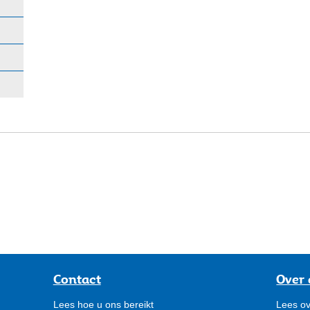
Contact
Over 
Lees hoe u ons bereikt
Lees ov