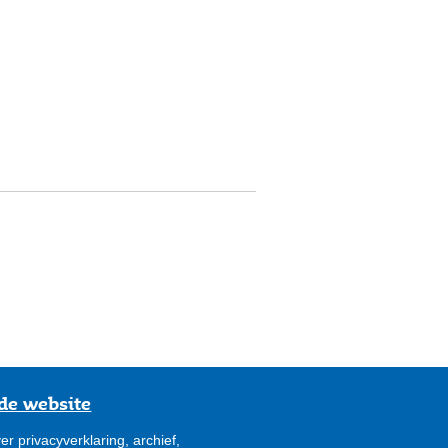
de website
er privacyverklaring, archief,