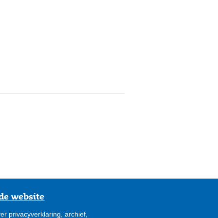
de website
er privacyverklaring, archief,