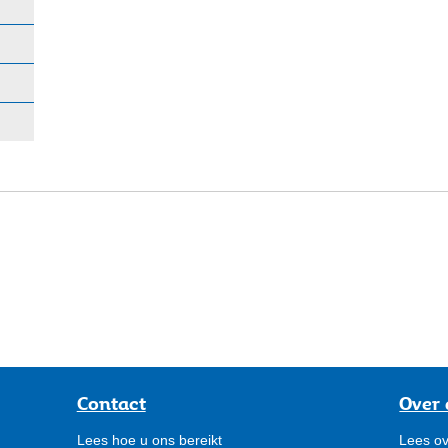
Contact
Over 
Lees hoe u ons bereikt
Lees ov