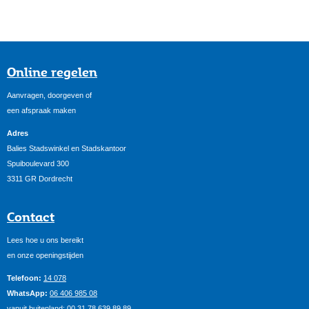
Online regelen
Aanvragen, doorgeven of
een afspraak maken
Adres
Balies Stadswinkel en Stadskantoor
Spuiboulevard 300
3311 GR Dordrecht
Contact
Lees hoe u ons bereikt
en onze openingstijden
Telefoon:
14 078
WhatsApp:
06 406 985 08
vanuit buitenland:
00 31 78 639 89 89