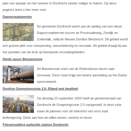
plan van aanpak om het verkeer in Dordrecht steeds veiliger te maken. Op deze
pagina's leest u hier meer over.
Dagrecreatieterrein
De gemeente Dordrecht werkt aan de aanleg van een nieuw
Dagrecreatieterrein tussen de Provincialeweg, Zeedijk en
Zuidendijk, nabij de Nieuwe Dordtse Biesbosch. Dit gebied wordt
een groene plek voor ontspanning, natuurbeleving en recreatie. Dit gebied draagt bij aan
het spreiden van de druk op bestaande recreatiegebieden.
Derde spoor Betuweroute
De Betuweroute voert van de Rotterdamse haven naar
Zevenaar. Deze route krijgt een betere aansluiting op het Duitse
spoornetwerk.
Dordtse Omgevingsvisie 2.0: Eiland met kwaliteit
Op dinsdag 23 september 2025 heeft de gemeenteraad van
Dordrecht de Omgevingsvisie 2.0 vastgesteld. In deze visie
staan de plannen voor de toekomst van onze stad
leefomgeving. Denk aan hoe we willen wonen, werken en leven.
Fietsenstalling parkzijde station Dordrecht