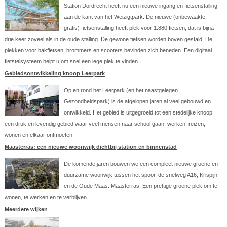
Station Dordrecht heeft nu een nieuwe ingang en fietsenstalling
aan de kant van het Weizigtpark. De nieuwe (onbewaakte,
gratis) fietsenstalling heeft plek voor 1.880 fietsen, dat is bijna
drie keer zoveel als in de oude stalling. De gewone fietsen worden boven gestald. De
plekken voor bakfietsen, brommers en scooters bevinden zich beneden. Een digitaal
fietstelsysteem helpt u om snel een lege plek te vinden.
Gebiedsontwikkeling knoop Leerpark
Op en rond het Leerpark (en het naastgelegen
Gezondheidspark) is de afgelopen jaren al veel gebouwd en
ontwikkeld. Het gebied is uitgegroeid tot een stedelijke knoop:
een druk en levendig gebied waar veel mensen naar school gaan, werken, reizen,
wonen en elkaar ontmoeten.
Maasterras: een nieuwe woonwijk dichtbij station en binnenstad
De komende jaren bouwen we een compleet nieuwe groene en
duurzame woonwijk tussen het spoor, de snelweg A16, Krispijn
en de Oude Maas: Maasterras. Een prettige groene plek om te
wonen, te werken en te verblijven.
Meerdere wijken