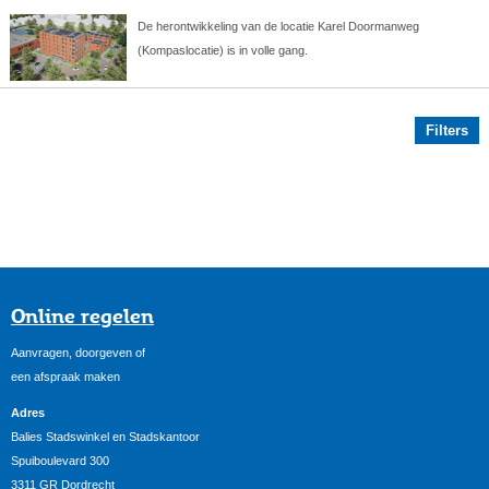
De herontwikkeling van de locatie Karel Doormanweg
(Kompaslocatie) is in volle gang.
Filters
Online regelen
Aanvragen, doorgeven of
een afspraak maken
Adres
Balies Stadswinkel en Stadskantoor
Spuiboulevard 300
3311 GR Dordrecht