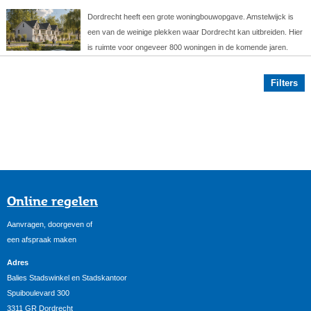
Dordrecht heeft een grote woningbouwopgave. Amstelwijck is
een van de weinige plekken waar Dordrecht kan uitbreiden. Hier
is ruimte voor ongeveer 800 woningen in de komende jaren.
Filters
Online regelen
Aanvragen, doorgeven of
een afspraak maken
Adres
Balies Stadswinkel en Stadskantoor
Spuiboulevard 300
3311 GR Dordrecht