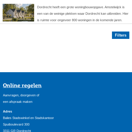
Dordrecht heeft een grote woningbouwopgave. Amstelwijck is
een van de weinige plekken waar Dordrecht kan uitbreiden. Hier
is ruimte voor ongeveer 800 woningen in de komende jaren.
Filters
Online regelen
Aanvragen, doorgeven of
een afspraak maken
Adres
Balies Stadswinkel en Stadskantoor
Spuiboulevard 300
3311 GR Dordrecht