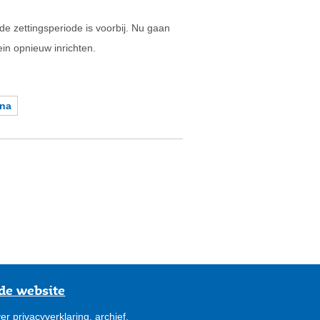
e zettingsperiode is voorbij. Nu gaan
in opnieuw inrichten.
ina
de website
er privacyverklaring, archief,