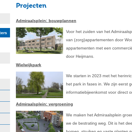
Projecten
Admiraalsplein: bouwplannen
Voor het zuiden van het Admiraalsp
van (zorg)appartementen door Wo
appartementen met een commercië
door Heijmans.
Wielwijkpark
We starten in 2023 met het herinric
het park in fases in. We zijn eerst g
informatiebijeenkomst voor direct
Admiraalsplein: vergroening
We maken het Admiraalsplein groen
we de bestrating weg. Dit is het de
bomen, struiken en vaste planten 