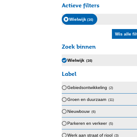
Actieve filters
Wielwijk
(16
)
Zoek binnen
Wielwijk
(16
)
Label
Gebiedsontwikkeling
(2
)
Groen en duurzaam
(11
)
Nieuwbouw
(6
)
Parkeren en verkeer
(5
)
Werk aan straat of riool
(3
)