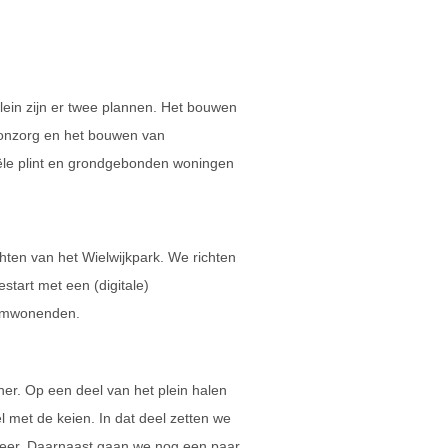
lein zijn er twee plannen. Het bouwen
onzorg en het bouwen van
le plint en grondgebonden woningen
hten van het Wielwijkpark. We richten
estart met een (digitale)
 omwonenden.
er. Op een deel van het plein halen
el met de keien. In dat deel zetten we
neer. Daarnaast gaan we nog een paar