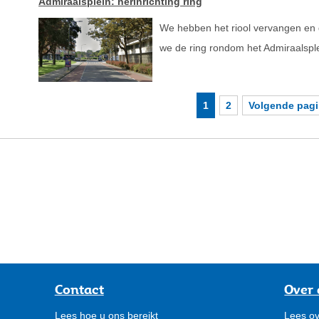
Admiraalsplein: herinrichting ring
We hebben het riool vervangen en d
we de ring rondom het Admiraalsple
1
2
Volgende pag
Contact
Over 
Lees hoe u ons bereikt
Lees ov