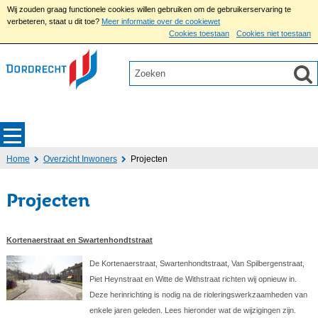
Wij zouden graag functionele cookies willen gebruiken om de gebruikerservaring te
verbeteren, staat u dit toe?
Meer informatie over de cookiewet
Cookies toestaan
Cookies niet toestaan
Home
Overzicht Inwoners
Projecten
Projecten
Kortenaerstraat en Swartenhondtstraat
De Kortenaerstraat, Swartenhondtstraat, Van Spilbergenstraat,
Piet Heynstraat en Witte de Withstraat richten wij opnieuw in.
Deze herinrichting is nodig na de rioleringswerkzaamheden van
enkele jaren geleden. Lees hieronder wat de wijzigingen zijn.