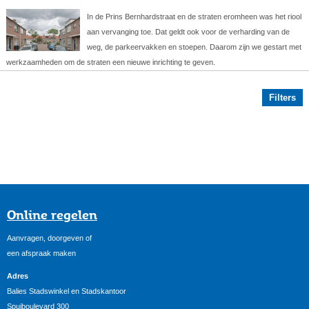
In de Prins Bernhardstraat en de straten eromheen was het riool
aan vervanging toe. Dat geldt ook voor de verharding van de
weg, de parkeervakken en stoepen. Daarom zijn we gestart met
werkzaamheden om de straten een nieuwe inrichting te geven.
Filters
Online regelen
Aanvragen, doorgeven of
een afspraak maken
Adres
Balies Stadswinkel en Stadskantoor
Spuiboulevard 300