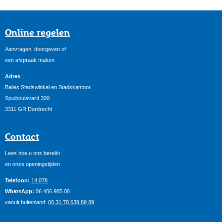
Online regelen
Aanvragen, doorgeven of
een afspraak maken
Adres
Balies Stadswinkel en Stadskantoor
Spuiboulevard 300
3311 GR Dordrecht
Contact
Lees hoe u ons bereikt
en onze openingstijden
Telefoon:
14 078
WhatsApp:
06 406 985 08
vanuit buitenland:
00 31 78 639 89 89