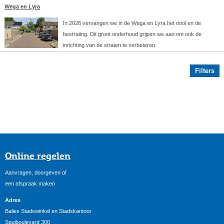
Wega en Lyra
In 2026 vervangen we in de Wega en Lyra het riool en de
bestrating. Dit groot onderhoud grijpen we aan om ook de
inrichting van de straten te verbeteren.
Filters
Online regelen
Aanvragen, doorgeven of
een afspraak maken
Adres
Balies Stadswinkel en Stadskantoor
Spuiboulevard 300