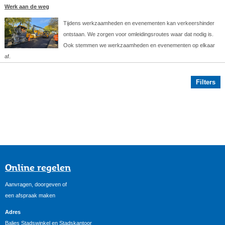
Werk aan de weg
Tijdens werkzaamheden en evenementen kan verkeershinder
ontstaan. We zorgen voor omleidingsroutes waar dat nodig is.
Ook stemmen we werkzaamheden en evenementen op elkaar
af.
Filters
Online regelen
Aanvragen, doorgeven of
een afspraak maken
Adres
Balies Stadswinkel en Stadskantoor