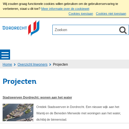
Wij zouden graag functionele cookies willen gebruiken om de gebruikerservaring te
verbeteren, staat u dit toe?
Meer informatie over de cookiewet
Cookies toestaan
Cookies niet toestaan
Home
Overzicht Inwoners
Projecten
Projecten
Stadswerven Dordrecht: wonen aan het water
Ontdek Stadswerven in Dordrecht. Een nieuwe wijk aan het
Wantij en de Beneden Merwede met woningen aan het water,
dichtbij de binnenstad.