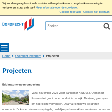
Wij zouden graag functionele cookies willen gebruiken om de gebruikerservaring te
verbeteren, staat u dit toe?
Meer informatie over de cookiewet
Cookies toestaan
Cookies niet toestaan
Home
Overzicht Inwoners
Projecten
Projecten
Eddingtonweg en omgeving
Vanaf november 2025 voert aannemer KWS/M.J. Oomen uit
Roosendaal groot onderhoud uit in uw wijk. De rijweg gaat open
om het riool te vervangen. Daarna richten we de straten
opnieuw in. Er komen nieuwe stoeptegels, duidelijke parkeervakken en nieuwe bomen en