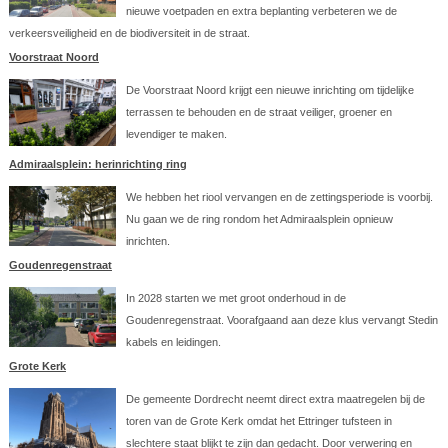
nieuwe voetpaden en extra beplanting verbeteren we de
verkeersveiligheid en de biodiversiteit in de straat.
Voorstraat Noord
De Voorstraat Noord krijgt een nieuwe inrichting om tijdelijke
terrassen te behouden en de straat veiliger, groener en
levendiger te maken.
Admiraalsplein: herinrichting ring
We hebben het riool vervangen en de zettingsperiode is voorbij.
Nu gaan we de ring rondom het Admiraalsplein opnieuw
inrichten.
Goudenregenstraat
In 2028 starten we met groot onderhoud in de
Goudenregenstraat. Voorafgaand aan deze klus vervangt Stedin
kabels en leidingen.
Grote Kerk
De gemeente Dordrecht neemt direct extra maatregelen bij de
toren van de Grote Kerk omdat het Ettringer tufsteen in
slechtere staat blijkt te zijn dan gedacht. Door verwering en