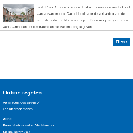
In de Prins Bernhardstraat en de straten eromheen was het riool
aan vervanging toe. Dat geldt ook voor de verharding van de
weg, de parkeervakken en stoepen. Daarom zijn we gestart met
werkzaamheden om de straten een nieuwe inrichting te geven.
Filters
Online regelen
Aanvragen, doorgeven of
een afspraak maken
Adres
Balies Stadswinkel en Stadskantoor
Spuiboulevard 300