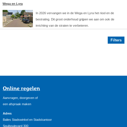
Wega en Lyra
In 2026 vervangen we in de Wega en Lyra het riool en de
bestrating. Dit groot onderhoud grijpen we aan om ook de
inrichting van de straten te verbeteren.
Filters
Online regelen
Aanvragen, doorgeven of
een afspraak maken
Adres
Balies Stadswinkel en Stadskantoor
Spuiboulevard 300