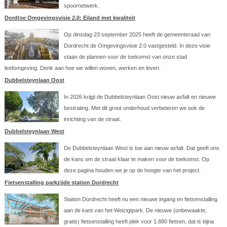
spoornetwerk.
Dordtse Omgevingsvisie 2.0: Eiland met kwaliteit
Op dinsdag 23 september 2025 heeft de gemeenteraad van
Dordrecht de Omgevingsvisie 2.0 vastgesteld. In deze visie
staan de plannen voor de toekomst van onze stad
leefomgeving. Denk aan hoe we willen wonen, werken en leven.
Dubbelsteynlaan Oost
In 2026 krijgt de Dubbelsteynlaan Oost nieuw asfalt en nieuwe
bestrating. Met dit groot onderhoud verbeteren we ook de
inrichting van de straat.
Dubbelsteynlaan West
De Dubbelsteynlaan West is toe aan nieuw asfalt. Dat geeft ons
de kans om de straat klaar te maken voor de toekomst. Op
deze pagina houden we je op de hoogte van het project.
Fietsenstalling parkzijde station Dordrecht
Station Dordrecht heeft nu een nieuwe ingang en fietsenstalling
aan de kant van het Weizigtpark. De nieuwe (onbewaakte,
gratis) fietsenstalling heeft plek voor 1.880 fietsen, dat is bijna