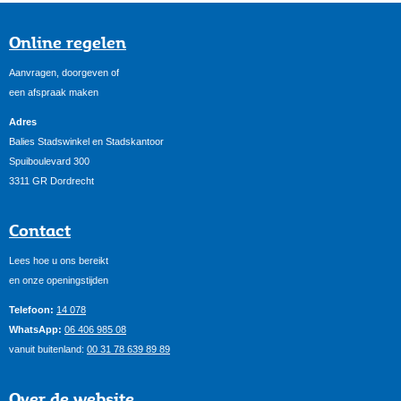
Online regelen
Aanvragen, doorgeven of
een afspraak maken
Adres
Balies Stadswinkel en Stadskantoor
Spuiboulevard 300
3311 GR Dordrecht
Contact
Lees hoe u ons bereikt
en onze openingstijden
Telefoon:
14 078
WhatsApp:
06 406 985 08
vanuit buitenland:
00 31 78 639 89 89
Over de website