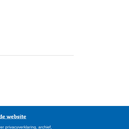
de website
er privacyverklaring, archief,