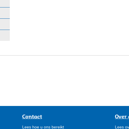
Contact
Over 
Lees hoe u ons bereikt
Lees ov