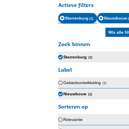
Actieve filters
Sterrenburg
Nieuwbouw
(1
)
(
Zoek binnen
Sterrenburg
(1
)
Label
Gebiedsontwikkeling
(1
)
Nieuwbouw
(1
)
Sorteren op
Relevantie