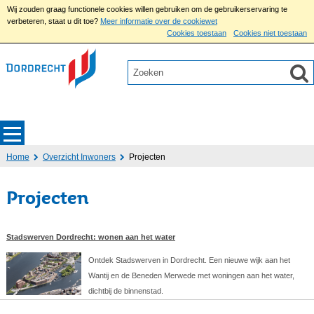
Wij zouden graag functionele cookies willen gebruiken om de gebruikerservaring te
verbeteren, staat u dit toe?
Meer informatie over de cookiewet
Cookies toestaan
Cookies niet toestaan
Home
Overzicht Inwoners
Projecten
Projecten
Stadswerven Dordrecht: wonen aan het water
Ontdek Stadswerven in Dordrecht. Een nieuwe wijk aan het
Wantij en de Beneden Merwede met woningen aan het water,
dichtbij de binnenstad.