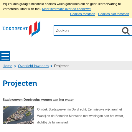
Wij zouden graag functionele cookies willen gebruiken om de gebruikerservaring te
verbeteren, staat u dit toe?
Meer informatie over de cookiewet
Cookies toestaan
Cookies niet toestaan
Home
Overzicht Inwoners
Projecten
Projecten
Stadswerven Dordrecht: wonen aan het water
Ontdek Stadswerven in Dordrecht. Een nieuwe wijk aan het
Wantij en de Beneden Merwede met woningen aan het water,
dichtbij de binnenstad.