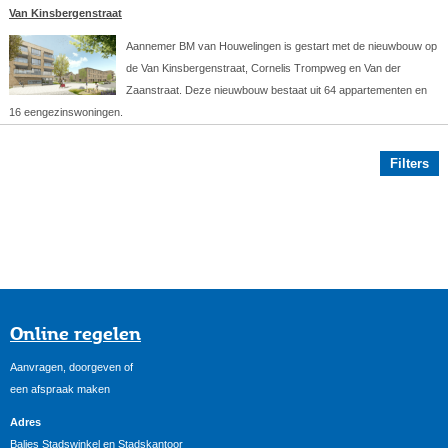
Van Kinsbergenstraat
Aannemer BM van Houwelingen is gestart met de nieuwbouw op
de Van Kinsbergenstraat, Cornelis Trompweg en Van der
Zaanstraat. Deze nieuwbouw bestaat uit 64 appartementen en
16 eengezinswoningen.
Filters
Online regelen
Aanvragen, doorgeven of
een afspraak maken
Adres
Balies Stadswinkel en Stadskantoor