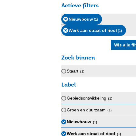
Actieve filters
Nieuwbouw
(1
)
Werk aan straat of riool
(1
)
Zoek binnen
Staart
(1
)
Label
Gebiedsontwikkeling
(1
)
Groen en duurzaam
(1
)
Nieuwbouw
(1
)
Werk aan straat of riool
(1
)