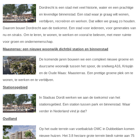
Dordrecht is een stad met veel historie, water en een prachtige
en levendige binnenstad. Een stad waar je graag wilt wonen,
verblijven, recreëren en werken. Dat willen we graag zo houden.
Daarom bouwt Dordrecht aan de toekomst. Een stad voor iedereen, voor generaties van
nu en straks. Om te leren, te wonen, te werken en vooral te beleven, met meer ruimte
voor groen en ondernemerschap.
Maasterras: een nieuwe woonwijk dichtbij station en binnenstad
De komende jaren bouwen we een compleet nieuwe groene en
duurzame woonwijk tussen het spoor, de snelweg A16, Krispijn
en de Oude Maas: Maasterras. Een prettige groene plek om te
wonen, te werken en te verblijven.
Stationsgebied
In Stadsas Dordt werken we aan de toekomst van het
stationsgebied. Een station tussen park en binnenstad. Waar
verder in Nederland vind je dat?
Oudland
Op het oude terrein van voetbalclub OMC in Dubbeldam komen
nieuwe huizen. Het 3.8 hectare grote terrein biedt ruimte aan 75