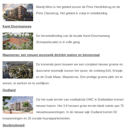
Wantij-West is het gebied tussen de Prins Hendrikbrug en de
Prins Clausbrug. Het gebied is volop in ontwikkeling.
Karel Doormanweg
De herontwikkeling van de locatie Karel Doormanweg
(Kompaslocatie) is in volle gang.
Maasterras: een nieuwe woonwijk dichtbij station en binnenstad
De komende jaren bouwen we een compleet nieuwe groene en
duurzame woonwijk tussen het spoor, de snelweg A16, Krispijn
en de Oude Maas: Maasterras. Een prettige groene plek om te
wonen, te werken en te verblijven.
Oudland
Op het oude terrein van voetbalclub OMC in Dubbeldam komen
nieuwe huizen. Het 3.8 hectare grote terrein biedt ruimte aan 75
nieuwbouwwoningen. In de nieuwe wijk Oudland komen 50
koopwoningen en 25 sociale huurappartementen.
Spuiboulevard