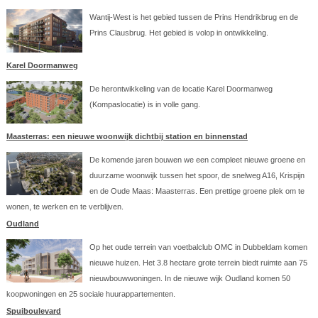
Wantij-West is het gebied tussen de Prins Hendrikbrug en de
Prins Clausbrug. Het gebied is volop in ontwikkeling.
Karel Doormanweg
De herontwikkeling van de locatie Karel Doormanweg
(Kompaslocatie) is in volle gang.
Maasterras: een nieuwe woonwijk dichtbij station en binnenstad
De komende jaren bouwen we een compleet nieuwe groene en
duurzame woonwijk tussen het spoor, de snelweg A16, Krispijn
en de Oude Maas: Maasterras. Een prettige groene plek om te
wonen, te werken en te verblijven.
Oudland
Op het oude terrein van voetbalclub OMC in Dubbeldam komen
nieuwe huizen. Het 3.8 hectare grote terrein biedt ruimte aan 75
nieuwbouwwoningen. In de nieuwe wijk Oudland komen 50
koopwoningen en 25 sociale huurappartementen.
Spuiboulevard