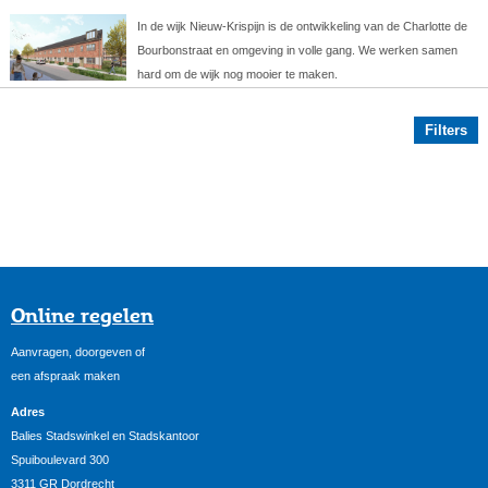
In de wijk Nieuw-Krispijn is de ontwikkeling van de Charlotte de
Bourbonstraat en omgeving in volle gang. We werken samen
hard om de wijk nog mooier te maken.
Filters
Online regelen
Aanvragen, doorgeven of
een afspraak maken
Adres
Balies Stadswinkel en Stadskantoor
Spuiboulevard 300
3311 GR Dordrecht