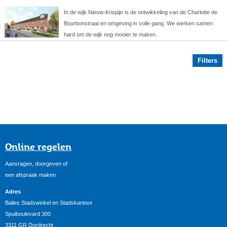
In de wijk Nieuw-Krispijn is de ontwikkeling van de Charlotte de
Bourbonstraat en omgeving in volle gang. We werken samen
hard om de wijk nog mooier te maken.
Filters
Online regelen
Aanvragen, doorgeven of
een afspraak maken
Adres
Balies Stadswinkel en Stadskantoor
Spuiboulevard 300
3311 GR Dordrecht