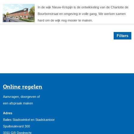
In de wijk Nieuw-Krispijn is de ontwikkeling van de Charlotte de
Bourbonstraat en omgeving in volle gang. We werken samen
hard om de wijk nog mooier te maken.
Filters
Online regelen
Aanvragen, doorgeven of
een afspraak maken
Adres
Balies Stadswinkel en Stadskantoor
Spuiboulevard 300
3311 GR Dordrecht