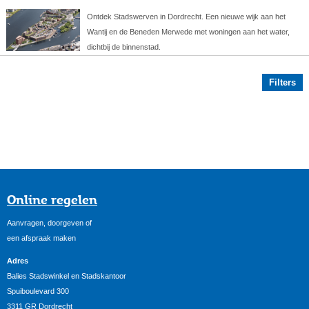
Ontdek Stadswerven in Dordrecht. Een nieuwe wijk aan het
Wantij en de Beneden Merwede met woningen aan het water,
dichtbij de binnenstad.
Filters
Online regelen
Aanvragen, doorgeven of
een afspraak maken
Adres
Balies Stadswinkel en Stadskantoor
Spuiboulevard 300
3311 GR Dordrecht