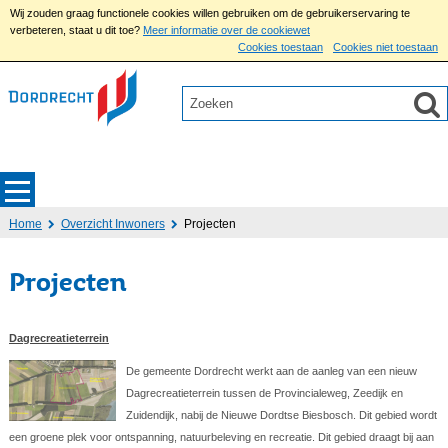
Wij zouden graag functionele cookies willen gebruiken om de gebruikerservaring te
verbeteren, staat u dit toe?
Meer informatie over de cookiewet
Cookies toestaan
Cookies niet toestaan
Home
Overzicht Inwoners
Projecten
Projecten
Dagrecreatieterrein
De gemeente Dordrecht werkt aan de aanleg van een nieuw
Dagrecreatieterrein tussen de Provincialeweg, Zeedijk en
Zuidendijk, nabij de Nieuwe Dordtse Biesbosch. Dit gebied wordt
een groene plek voor ontspanning, natuurbeleving en recreatie. Dit gebied draagt bij aan