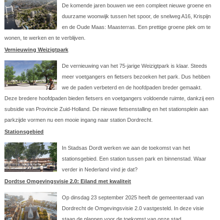
De komende jaren bouwen we een compleet nieuwe groene en
duurzame woonwijk tussen het spoor, de snelweg A16, Krispijn
en de Oude Maas: Maasterras. Een prettige groene plek om te
wonen, te werken en te verblijven.
Vernieuwing Weizigtpark
De vernieuwing van het 75-jarige Weizigtpark is klaar. Steeds
meer voetgangers en fietsers bezoeken het park. Dus hebben
we de paden verbeterd en de hoofdpaden breder gemaakt.
Deze bredere hoofdpaden bieden fietsers en voetgangers voldoende ruimte, dankzij een
subsidie van Provincie Zuid-Holland. De nieuwe fietsenstalling en het stationsplein aan
parkzijde vormen nu een mooie ingang naar station Dordrecht.
Stationsgebied
In Stadsas Dordt werken we aan de toekomst van het
stationsgebied. Een station tussen park en binnenstad. Waar
verder in Nederland vind je dat?
Dordtse Omgevingsvisie 2.0: Eiland met kwaliteit
Op dinsdag 23 september 2025 heeft de gemeenteraad van
Dordrecht de Omgevingsvisie 2.0 vastgesteld. In deze visie
staan de plannen voor de toekomst van onze stad