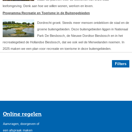
leefomgeving. Denk aan hoe we willen wonen, werken en leven.
Programma Recreatie en Toerisme in de Buitengebieden
Dordrecht groeit. Steeds meer mensen ontdekken de stad en de
groene buitengebieden. Deze buitengebieden liggen in Nationaal
Park De Biesbosch, de Nieuwe Dordtse Biesbosch en in het
recreatiegebied de Hollandse Biesbosch, dat we ook wel de Merwelanden noemen. In
2025 maken we een plan voor recreatie en toerisme in deze buitengebieden.
Filters
Online regelen
Aanvragen, doorgeven of
een afspraak maken