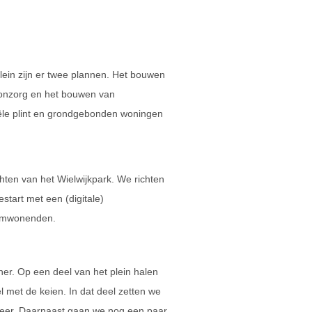
lein zijn er twee plannen. Het bouwen
onzorg en het bouwen van
le plint en grondgebonden woningen
hten van het Wielwijkpark. We richten
estart met een (digitale)
 omwonenden.
er. Op een deel van het plein halen
el met de keien. In dat deel zetten we
neer. Daarnaast gaan we nog een paar