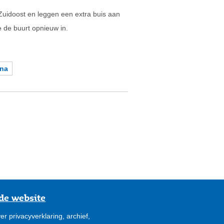
 Zuidoost en leggen een extra buis aan
 de buurt opnieuw in.
ina
de website
er privacyverklaring, archief,