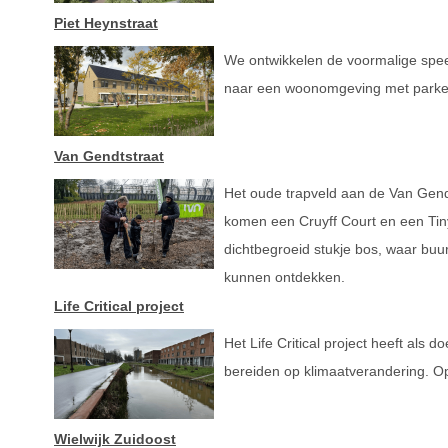
Piet Heynstraat
We ontwikkelen de voormalige speel
naar een woonomgeving met parkee
Van Gendtstraat
Het oude trapveld aan de Van Gendt
komen een Cruyff Court en een Tiny
dichtbegroeid stukje bos, waar bu
kunnen ontdekken.
Life Critical project
Het Life Critical project heeft als
bereiden op klimaatverandering. Op 
Wielwijk Zuidoost