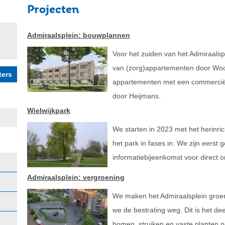
Projecten
Admiraalsplein: bouwplannen
Voor het zuiden van het Admiraalsp
van (zorg)appartementen door Wo
appartementen met een commercië
door Heijmans.
Wielwijkpark
We starten in 2023 met het herinric
het park in fases in. We zijn eerst g
informatiebijeenkomst voor direct
Admiraalsplein: vergroening
We maken het Admiraalsplein groen
we de bestrating weg. Dit is het de
bomen, struiken en vaste planten 