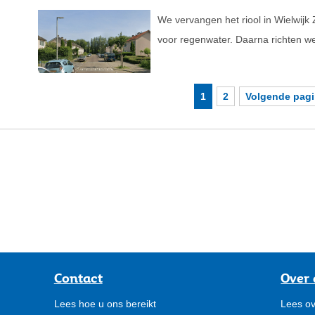
We vervangen het riool in Wielwijk
voor regenwater. Daarna richten we
1
2
Volgende pag
Contact
Over 
Lees hoe u ons bereikt
Lees ov