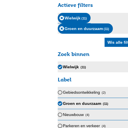
Actieve filters
Wielwijk
(11
)
Groen en duurzaam
(11
)
Zoek binnen
Wielwijk
(11
)
Label
Gebiedsontwikkeling
(2
)
Groen en duurzaam
(11
)
Nieuwbouw
(4
)
Parkeren en verkeer
(4
)