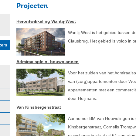
Projecten
Herontwikkeling Wantij-West
Wantij-West is het gebied tussen d
Clausbrug. Het gebied is volop in o
Admiraalsplein: bouwplannen
Voor het zuiden van het Admiraalsp
van (zorg)appartementen door Wo
appartementen met een commercië
door Heijmans.
Van Kinsbergenstraat
Aannemer BM van Houwelingen is 
Kinsbergenstraat, Cornelis Trompw
nieuwbouw bestaat uit 64 apparte