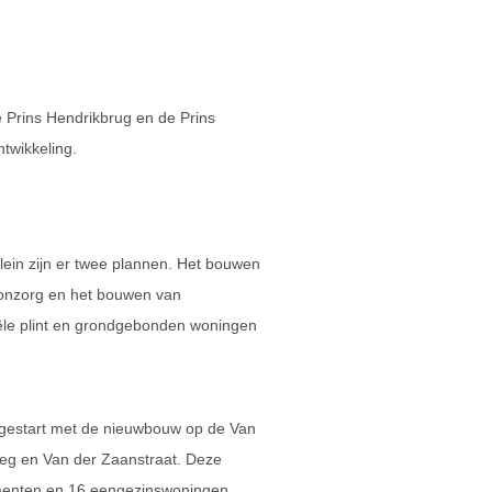
e Prins Hendrikbrug en de Prins
ntwikkeling.
lein zijn er twee plannen. Het bouwen
onzorg en het bouwen van
le plint en grondgebonden woningen
gestart met de nieuwbouw op de Van
eg en Van der Zaanstraat. Deze
menten en 16 eengezinswoningen.