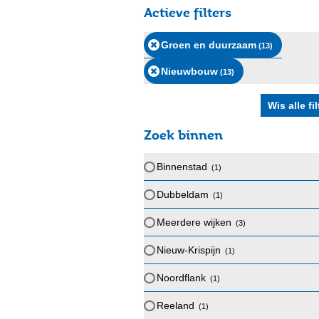
Actieve filters
Groen en duurzaam
(13
)
Nieuwbouw
(13
)
Zoek binnen
Binnenstad
(1
)
Dubbeldam
(1
)
Meerdere wijken
(3
)
Nieuw-Krispijn
(1
)
Noordflank
(1
)
Reeland
(1
)