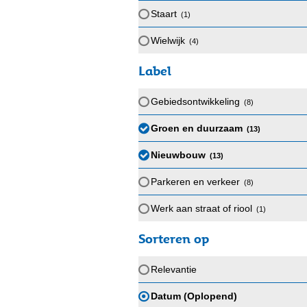
Staart
(1
)
Wielwijk
(4
)
Label
Gebiedsontwikkeling
(8
)
Groen en duurzaam
(13
)
Nieuwbouw
(13
)
Parkeren en verkeer
(8
)
Werk aan straat of riool
(1
)
Sorteren op
Relevantie
Datum (Oplopend)