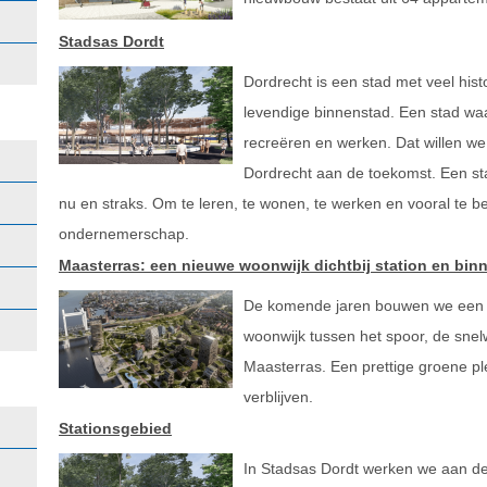
Stadsas Dordt
Dordrecht is een stad met veel hist
levendige binnenstad. Een stad waar
recreëren en werken. Dat willen 
Dordrecht aan de toekomst. Een st
nu en straks. Om te leren, te wonen, te werken en vooral te 
ondernemerschap.
Maasterras: een nieuwe woonwijk dichtbij station en bin
De komende jaren bouwen we een 
woonwijk tussen het spoor, de sne
Maasterras. Een prettige groene pl
verblijven.
Stationsgebied
In Stadsas Dordt werken we aan de