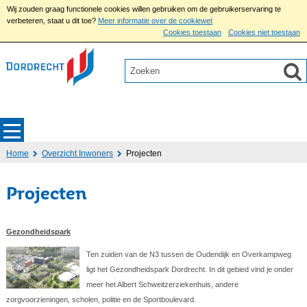
Wij zouden graag functionele cookies willen gebruiken om de gebruikerservaring te
verbeteren, staat u dit toe?
Meer informatie over de cookiewet
Cookies toestaan
Cookies niet toestaan
Home
Overzicht Inwoners
Projecten
Projecten
Gezondheidspark
Ten zuiden van de N3 tussen de Oudendijk en Overkampweg
ligt het Gezondheidspark Dordrecht. In dit gebied vind je onder
meer het Albert Schweitzerziekenhuis, andere
zorgvoorzieningen, scholen, politie en de Sportboulevard.