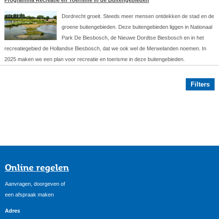
Dordrecht groeit. Steeds meer mensen ontdekken de stad en de
groene buitengebieden. Deze buitengebieden liggen in Nationaal
Park De Biesbosch, de Nieuwe Dordtse Biesbosch en in het
recreatiegebied de Hollandse Biesbosch, dat we ook wel de Merwelanden noemen. In
2025 maken we een plan voor recreatie en toerisme in deze buitengebieden.
Filters
Online regelen
Aanvragen, doorgeven of
een afspraak maken
Adres