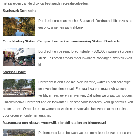
het spreiden van de druk op bestaande recreatiegebieden.
Stadspark Dordrecht
Dordrecht groeit en met het Stadspark Dordrecht blijft onze stad
gezond, groen en aantrekkelijk.
Ontwikkeling Station Campus Leerpark en vernieuwing Station Dordrecht
Dordrecht en de regio Drechtsteden (300.000 inwoners) groeien
sterk. Er komen steeds meer inwoners, woningen, werkplekken
bij.
Stadsas Dordt
Dordrecht is een stad met veel historie, water en een prachtige
en levendige binnenstad. Een stad waar je graag wilt wonen,
verblijven, recreëren en werken. Dat willen we graag zo houden.
Daarom bouwt Dordrecht aan de toekomst. Een stad voor iedereen, voor generaties van
nu en straks. Om te leren, te wonen, te werken en vooral te beleven, met meer ruimte
voor groen en ondernemerschap.
Maasterras: een nieuwe woonwijk dichtbij station en binnenstad
De komende jaren bouwen we een compleet nieuwe groene en