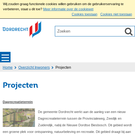
Wij zouden graag functionele cookies willen gebruiken om de gebruikerservaring te
verbeteren, staat u dit toe?
Meer informatie over de cookiewet
Cookies toestaan
Cookies niet toestaan
Home
Overzicht Inwoners
Projecten
Projecten
Dagrecreatieterrein
De gemeente Dordrecht werkt aan de aanleg van een nieuw
Dagrecreatieterrein tussen de Provincialeweg, Zeedijk en
Zuidendijk, nabij de Nieuwe Dordtse Biesbosch. Dit gebied wordt
een groene plek voor ontspanning, natuurbeleving en recreatie. Dit gebied draagt bij aan