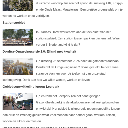
duurzame woonwijk tussen het spoor, de snelweg A16, Krispijn
en de Oude Maas: Maasterras. Een prettige groene plek om te
wonen, te werken en te verblijven.
Stationsgebied
In Stadsas Dordt werken we aan de toekomst van het
stationsgebied. Een station tussen park en binnenstad. Waar
verder in Nederland vind je dat?
Dordtse Omgevingsvisie 2.0: Eiland met kwaliteit
Op dinsdag 23 september 2025 heeft de gemeenteraad van
Dordrecht de Omgevingsvisie 2.0 vastgesteld. In deze visie
staan de plannen voor de toekomst van onze stad
leefomgeving. Denk aan hoe we willen wonen, werken en leven.
Gebiedsontwikkeling knoop Leerpark
Op en rond het Leerpark (en het naastgelegen
Gezondheidspark) is de afgelopen jaren al veel gebouwd en
ontwikkeld. Het gebied is uitgegroeid tot een stedelijke knoop:
een druk en levendig gebied waar veel mensen naar school gaan, werken, reizen,
wonen en elkaar ontmoeten.
Programma Recreatie en Toerisme in de Buitengebieden