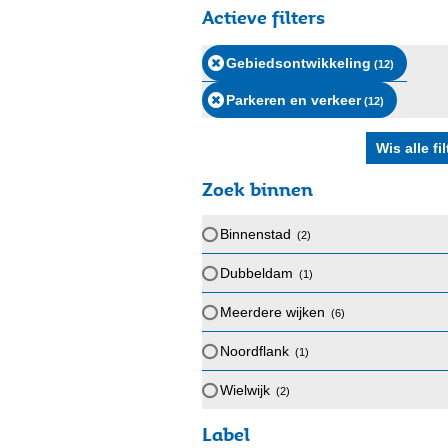
Actieve filters
Gebiedsontwikkeling
(12
)
Parkeren en verkeer
(12
)
Zoek binnen
Binnenstad
(2
)
Dubbeldam
(1
)
Meerdere wijken
(6
)
Noordflank
(1
)
Wielwijk
(2
)
Label