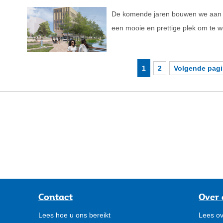
De komende jaren bouwen we aan d
een mooie en prettige plek om te w
1
2
Volgende pag
Contact
Over 
Lees hoe u ons bereikt
Lees ov