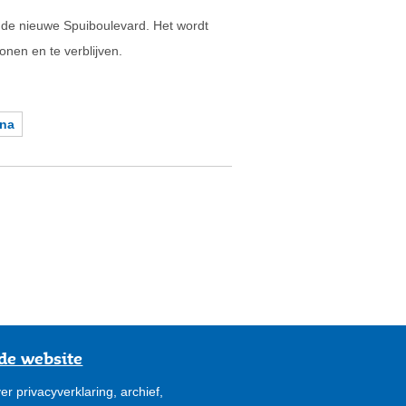
e nieuwe Spuiboulevard. Het wordt
onen en te verblijven.
ina
de website
er privacyverklaring, archief,