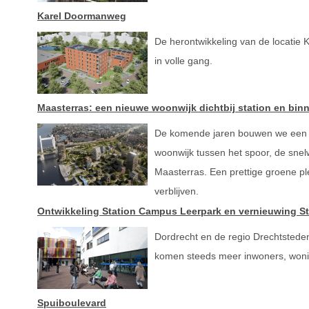
Karel Doormanweg
De herontwikkeling van de locatie
in volle gang.
Maasterras: een nieuwe woonwijk dichtbij station en bin
De komende jaren bouwen we een 
woonwijk tussen het spoor, de sne
Maasterras. Een prettige groene pl
verblijven.
Ontwikkeling Station Campus Leerpark en vernieuwing St
Dordrecht en de regio Drechtsteden
komen steeds meer inwoners, wonin
Spuiboulevard