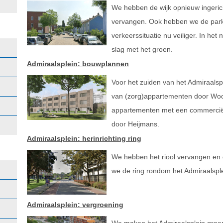
We hebben de wijk opnieuw ingerich
vervangen. Ook hebben we de park
verkeerssituatie nu veiliger. In he
slag met het groen.
Admiraalsplein: bouwplannen
Voor het zuiden van het Admiraalsp
van (zorg)appartementen door Wo
appartementen met een commercië
door Heijmans.
Admiraalsplein: herinrichting ring
We hebben het riool vervangen en d
we de ring rondom het Admiraalsple
Admiraalsplein: vergroening