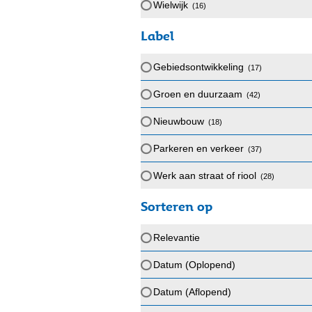
Wielwijk
(16
)
Label
Gebiedsontwikkeling
(17
)
Groen en duurzaam
(42
)
Nieuwbouw
(18
)
Parkeren en verkeer
(37
)
Werk aan straat of riool
(28
)
Sorteren op
Relevantie
Datum (Oplopend)
Datum (Aflopend)