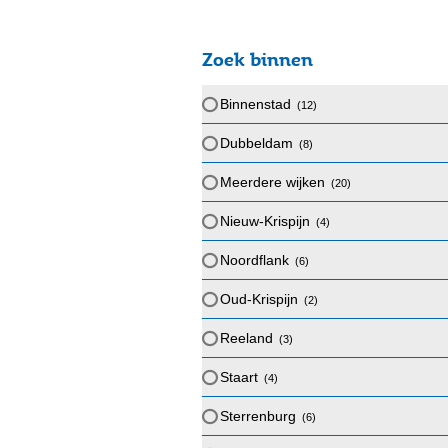
Zoek binnen
Binnenstad
(12
)
Dubbeldam
(8
)
Meerdere wijken
(20
)
Nieuw-Krispijn
(4
)
Noordflank
(6
)
Oud-Krispijn
(2
)
Reeland
(3
)
Staart
(4
)
Sterrenburg
(6
)