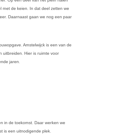
er. Op een deel van het plein halen
el met de keien. In dat deel zetten we
neer. Daarnaast gaan we nog een paar
.
ouwopgave. Amstelwijck is een van de
uitbreiden. Hier is ruimte voor
nde jaren.
 én in de toekomst. Daar werken we
 is een uitnodigende plek.